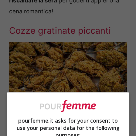
riscaldare la sera
per goderti appieno la
cena romantica!
Cozze gratinate piccanti
pourfemme.it asks for your consent to
Cozze gratinate piccanti – pourfemme.it
use your personal data for the following
purposes: