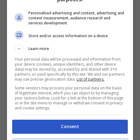
Se vuoi stupire il tuo compagno con un
Personalised advertising and content, advertising and
content measurement, audience research and
antipasto a base di pesce, prova la ricetta
services development
delle
cozze gratinate piccanti
. Puoi anche
Store and/or access information on a device
omettere il peperoncino se non è di vostro
Learn more
gradimento e optare per un
semplice
Your personal data will be processed and information from
antipasto di cozze
.
your device (cookies, unique identifiers, and other device
data) may be stored by, accessed by and shared with 319
partners, or used specifically by this site. We and our partners
may use precise geolocation data.
List of partners.
Per renderle più sfiziose, però, ti
Some vendors may process your personal data on the basis
of legitimate interest, which you can object to by managing
consigliamo di preparare una miscela di
your options below. Look for a link at the bottom of this page
or in the site menu to manage or withdraw consent in privacy
pane raffermo, formaggio, aglio, olio e
and cookie settings.
prezzemolo, così da rendere il
tutto più
Consent
croccante e sfizioso
!