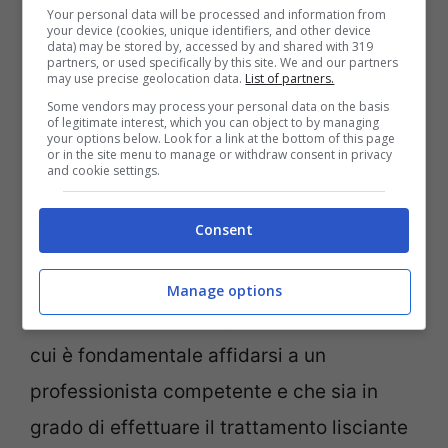
robusti. La durata del trattamento può
Your personal data will be processed and information from
your device (cookies, unique identifiers, and other device
variare in base a tantissimi fattori,
data) may be stored by, accessed by and shared with 319
partners, or used specifically by this site. We and our partners
solitamente però non dovrebbe durare più
may use precise geolocation data.
List of partners.
Some vendors may process your personal data on the basis
di 4 mesi.
of legitimate interest, which you can object to by managing
your options below. Look for a link at the bottom of this page
or in the site menu to manage or withdraw consent in privacy
and cookie settings.
Il secondo trattamento, invece, va
comunque a riparare i danni dei capelli ma
Consent
allo stesso tempo li rende
lisci
e ben
stirati. Ovviamente si tratta di un
Manage options
trattamento più
impegnativo
, motivo per
cui è fondamentale affidarsi a un
professionista competente e che sia in
grado di effettuare il trattamento lisciante