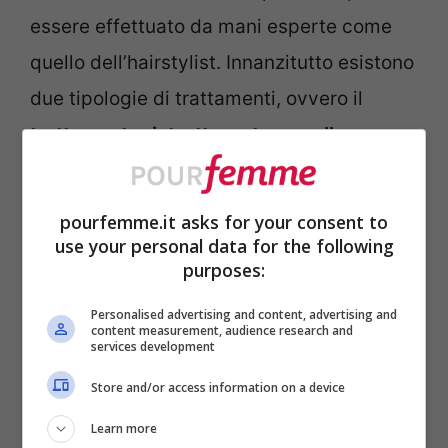
essere effettuato da mani esperte come
quello dell’hairstylist. Innanzitutto esistono
due tipologie di trattamenti, ovvero il
trattamento ristrutturante e quello
lisciante
.
pourfemme.it asks for your consent to
Il primo serve per riparare i
capelli
use your personal data for the following
purposes:
danneggiati
senza toccare però la loro
forma naturale, quindi può essere
Personalised advertising and content, advertising and
content measurement, audience research and
effettuata anche su una
chioma riccia
in
services development
quanto risulterà più luminosa, meno crespa
Store and/or access information on a device
e i ricci saranno sicuramente molto più
Learn more