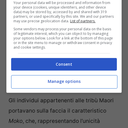
Your personal data will be processed and information from
tattoos maori.
your device (cookies, unique identifiers, and other device
data) may be stored by, accessed by and shared with 319
partners, or used specifically by this site. We and our partners
may use precise geolocation data.
List of partners.
Viso
Some vendors may process your personal data on the basis
of legitimate interest, which you can object to by managing
your options below. Look for a link at the bottom of this page
Costituendo esso l’estremità più elevata il
or in the site menu to manage or withdraw consent in privacy
and cookie settings.
significato corrispondente non poteva che
essere rilevante come il
legame con gli
Consent
Dei
, strettamente correlato a concetti quali
Manage options
saggezza e conoscenza.
Gli individui appartenenti alle tribù Maori
portavano sulla faccia il caratteristico
Moko
, che, rappresentando l’unicità