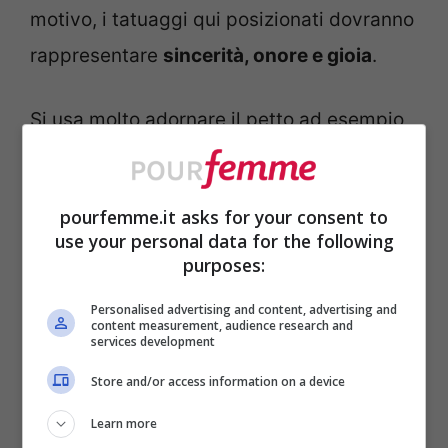
motivo, i tatuaggi qui posizionati dovranno
rappresentare
sincerità, onore e gioia
.
Si usa molto adornare il petto ad esempio
con motivi o disegni continuativi, con il
sole, il geco, la stella, la croce
pourfemme.it asks for your consent to
marchesiana, il loto o la figura mitologica
use your personal data for the following
del Manaia.
purposes:
Personalised advertising and content, advertising and
content measurement, audience research and
È una zona sfruttata soprattutto per i
services development
tatuaggi maschili, ma nulla vieta di
Store and/or access information on a device
utilizzarla anche alle donne per maschere
Learn more
e
frasi da tatuare
tribali che richiamano i