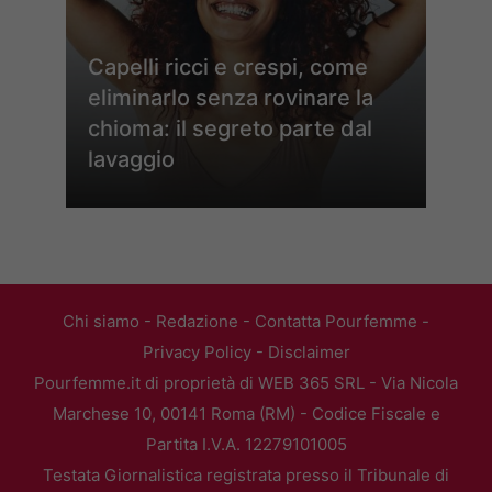
Capelli ricci e crespi, come
eliminarlo senza rovinare la
chioma: il segreto parte dal
lavaggio
Chi siamo
-
Redazione
-
Contatta Pourfemme
-
Privacy Policy
-
Disclaimer
Pourfemme.it di proprietà di WEB 365 SRL - Via Nicola
Marchese 10, 00141 Roma (RM) - Codice Fiscale e
Partita I.V.A. 12279101005
Testata Giornalistica registrata presso il Tribunale di