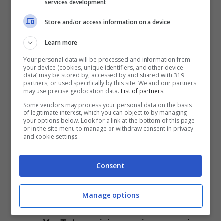
services development
guadagnare fino a 250 euro a post
Store and/or access information on a device
con 5mila-10mila follower, fino a
Learn more
650 euro a post fino a 50mila
Your personal data will be processed and information from
follower e, poi, cifre sempre più alte
your device (cookies, unique identifiers, and other device
data) may be stored by, accessed by and shared with 319
se i follower sono di più. Si parla di
partners, or used specifically by this site. We and our partners
may use precise geolocation data.
List of partners.
3mila euro, 7mila euro o 18mila euro
Some vendors may process your personal data on the basis
of legitimate interest, which you can object to by managing
a post.
your options below. Look for a link at the bottom of this page
or in the site menu to manage or withdraw consent in privacy
Facebook
: come social non è
and cookie settings.
l’ideale per guadagnare, se si pensa
Consent
che le celebrità possono
guadagnare “soltanto” 2500 euro a
Manage options
post.