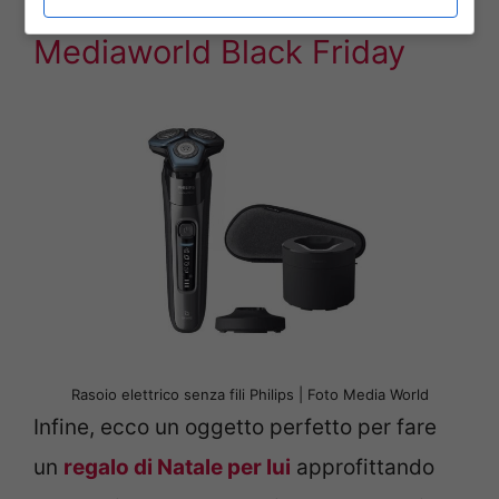
regalo scontato grazie a
Mediaworld Black Friday
Rasoio elettrico senza fili Philips | Foto Media World
Infine, ecco un oggetto perfetto per fare
un
regalo di Natale per lui
approfittando