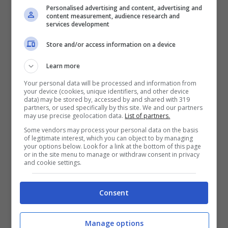
rilascia sulla ciocca la giusta quantità di
Personalised advertising and content, advertising and
content measurement, audience research and
vapore per una corretta
idratazione dei
services development
capelli
.
Store and/or access information on a device
Learn more
Il vapore protegge i capelli dallo sbalzo di
Your personal data will be processed and information from
your device (cookies, unique identifiers, and other device
temperatura causato dal passaggio delle
data) may be stored by, accessed by and shared with 319
partners, or used specifically by this site. We and our partners
piastre calde, evitando così la rottura della
may use precise geolocation data.
List of partners.
fibra capillare. E se la cura dei capelli è la
Some vendors may process your personal data on the basis
of legitimate interest, which you can object to by managing
your options below. Look for a link at the bottom of this page
vostra passione, non perdetevi anche le
or in the site menu to manage or withdraw consent in privacy
and cookie settings.
migliori offerte Black Friday Capelli
che
abbiamo selezionato per voi!
Consent
Rasoio elettrico per lui, il
Manage options