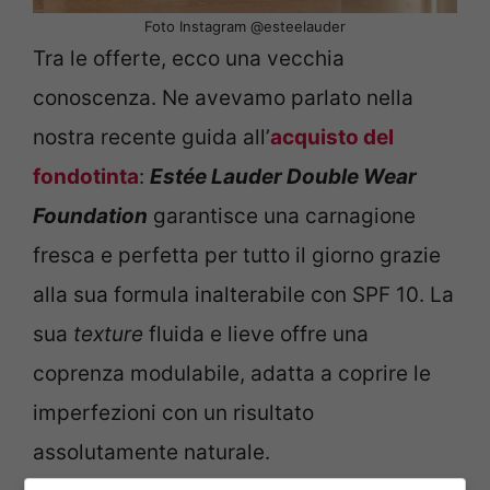
Foto Instagram @esteelauder
Tra le offerte, ecco una vecchia
conoscenza. Ne avevamo parlato nella
nostra recente guida all’
acquisto del
fondotinta
:
Estée Lauder Double Wear
Foundation
garantisce una carnagione
fresca e perfetta per tutto il giorno grazie
alla sua formula inalterabile con SPF 10. La
sua
texture
fluida e lieve offre una
coprenza modulabile, adatta a coprire le
imperfezioni con un risultato
assolutamente naturale.