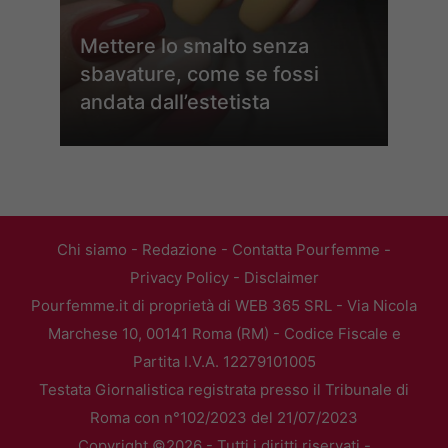
Mettere lo smalto senza
sbavature, come se fossi
andata dall’estetista
Chi siamo
-
Redazione
-
Contatta Pourfemme
-
Privacy Policy
-
Disclaimer
Pourfemme.it di proprietà di WEB 365 SRL - Via Nicola
Marchese 10, 00141 Roma (RM) - Codice Fiscale e
Partita I.V.A. 12279101005
Testata Giornalistica registrata presso il Tribunale di
Roma con n°102/2023 del 21/07/2023
Copyright ©2026 - Tutti i diritti riservati -