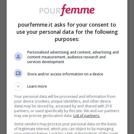
Grandissime soddisfazioni poi da
Freshly
Cosmetics,
che non si accontenta del solo
pourfemme.it asks for your consent to
Black Friday
ma dà vita alla cosiddetta
use your personal data for the following
purposes:
“
Freshly Black Week
“
con sconti
veramente imperdibili: sembra che a
Personalised advertising and content, advertising and
content measurement, audience research and
services development
partire da domenica 20 Novembre alle ore
20 fino a lunedì 28 novembre, tutti i
Store and/or access information on a device
prodotti presenti sul sito si possano
Learn more
acquistare al 30% di sconto! Vi saranno poi
Your personal data will be processed and information from
your device (cookies, unique identifiers, and other device
ulteriori sconti del 45% per ordini superiori
data) may be stored by, accessed by and shared with 319
partners, or used specifically by this site. We and our partners
may use precise geolocation data.
List of partners.
a 69€, ed uno sconto a rotazione sui
Some vendors may process your personal data on the basis
prodotti del 50%. In breve, non attendiamo
of legitimate interest, which you can object to by managing
your options below. Look for a link at the bottom of this page