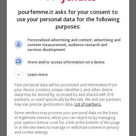
Preparati alle sorprese.
Ricorda che le
pourfemme.it asks for your consent to
persone online spesso mostrano il loro
use your personal data for the following
miglior profilo. È normale scoprire
purposes:
sfumature nuove durante un incontro dal
Personalised advertising and content, advertising and
content measurement, audience research and
vivo. Magari il suo
umorismo sarcastico
services development
che ti faceva ridere sui messaggi, di
Store and/or access information on a device
persona ti sembra
un po’ troppo
Learn more
pungente
. O forse ti accorgi che la sua
Your personal data will be processed and information from
passione per la musica classica, che
your device (cookies, unique identifiers, and other device
data) may be stored by, accessed by and shared with 319
partners, or used specifically by this site. We and our partners
condividevi online, è più un interesse
may use precise geolocation data.
List of partners.
superficiale. Quindi
non crearti
Some vendors may process your personal data on the basis
of legitimate interest, which you can object to by managing
aspettative troppo alte
e non farti
your options below. Look for a link at the bottom of this page
or in the site menu to manage or withdraw consent in privacy
and cookie settings.
prendere dallo sconforto se le cose non