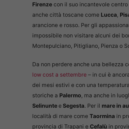
Firenze
con il suo incantevole centro 
anche città toscane come
Lucca
,
Pi
arancione e rosso. Per gli appassionat
impossibile non visitare alcuni dei b
Montepulciano, Pitigliano, Pienza o 
Da non perdere anche una bellezza 
low cost a settembre
– in cui è ancor
dei mesi estivi e con una temperatura 
storiche a
Palermo
, ma anche in luo
Selinunte
e
Segesta
. Per il
mare in a
località di mare come
Taormina
in pr
provincia di Trapani e
Cefalù
in provi