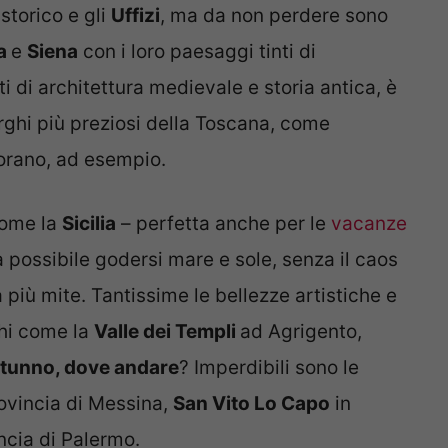
storico e gli
Uffizi
, ma da non perdere sono
sa
e
Siena
con i loro paesaggi tinti di
i di architettura medievale e storia antica, è
orghi più preziosi della Toscana, come
Sorano, ad esempio.
come la
Sicilia
– perfetta anche per le
vacanze
a possibile godersi mare e sole, senza il caos
più mite. Tantissime le bellezze artistiche e
ghi come la
Valle dei Templi
ad Agrigento,
utunno, dove andare
? Imperdibili sono le
ovincia di Messina,
San Vito Lo Capo
in
ncia di Palermo.