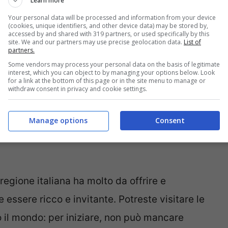
 raggiungerli velocemente per una vacanza
Learn more
Your personal data will be processed and information from your device
te, è anche possibile fermarsi più a lungo. Ma
(cookies, unique identifiers, and other device data) may be stored by,
accessed by and shared with 319 partners, or used specifically by this
ndi? Tra i
luoghi da non perdere
ci sono Lazio
site. We and our partners may use precise geolocation data.
List of
partners.
tà Eterna, non può certamente essere ignorato
Some vendors may process your personal data on the basis of legitimate
interest, which you can object to by managing your options below. Look
derare: passeggiare per Roma – scoprendo il
for a link at the bottom of this page or in the site menu to manage or
withdraw consent in privacy and cookie settings.
ma, la
Bocca della Verità
, la
Fontana di Trevi
,
 – o scoprire piccoli borghi – come Castel di
Manage options
Consent
sperienza da provare assolutamente, in questo
regione italiana ha molto da offrire e
e essere ricco e invitante. Potreste visitare le
o il mondo: per iniziare, non può mancare