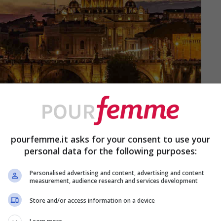
pourfemme.it asks for your consent to use your
personal data for the following purposes:
Personalised advertising and content, advertising and content
measurement, audience research and services development
Store and/or access information on a device
te di altre, come quelle in Italia. Essendo