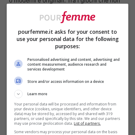
o moderni e originali. Tra i giochi che non
passano mai di moda c’è la
tombola
, una
sorta di bingo in cui chi detiene il tabellone
pourfemme.it asks for your consent to
ha l’onere e l’onore di scegliere dei numeri
use your personal data for the following
contenuti in un sacchetto. Chi è in
purposes:
possesso della cartella con i numeri
Personalised advertising and content, advertising and
content measurement, audience research and
chiamati vince i vari premi che sono ambo,
services development
terno, quaterna, cinquina e tombola, in
Store and/or access information on a device
base alla quantità di numeri azzeccati.
Learn more
Your personal data will be processed and information from
Un altro classico gioco natalizio è fatto con
your device (cookies, unique identifiers, and other device
data) may be stored by, accessed by and shared with 319
le carte ed è il
Mercante in Fiera
, il
partners, or used specifically by this site. We and our partners
may use precise geolocation data.
List of partners.
banditore usa le sue abilità di
Some vendors may process your personal data on the basis