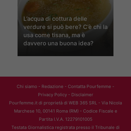
L’acqua di cottura delle
verdure si può bere? C’è chi la
usa come tisana, ma è
davvero una buona idea?
Chi siamo
-
Redazione
-
Contatta Pourfemme
-
Privacy Policy
-
Disclaimer
Pourfemme.it di proprietà di WEB 365 SRL - Via Nicola
Marchese 10, 00141 Roma (RM) - Codice Fiscale e
Partita I.V.A. 12279101005
Testata Giornalistica registrata presso il Tribunale di