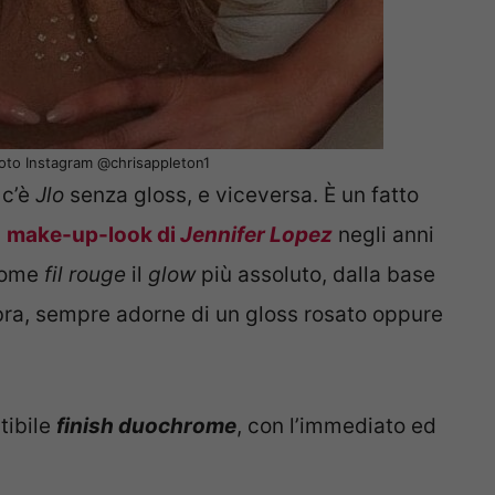
oto Instagram @chrisappleton1
 c’è
Jlo
senza gloss, e viceversa. È un fatto
i
make-up-look di
Jennifer Lopez
negli anni
come
fil rouge
il
glow
più assoluto, dalla base
abbra, sempre adorne di un gloss rosato oppure
tibile
finish
duochrome
, con l’immediato ed