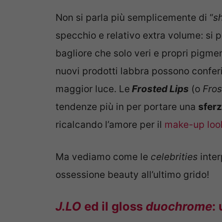
Non si parla più semplicemente di “
s
specchio e relativo extra volume: si p
bagliore che solo veri e propri pigment
nuovi prodotti labbra possono conferir
maggior luce. Le
Frosted Lips
(o
Fros
tendenze più in per portare una
sferz
ricalcando l’amore per il
make-up look
Ma vediamo come le
celebrities
inter
ossessione beauty all’ultimo grido!
J.LO
ed il gloss
duochrome
: