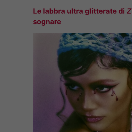
Le labbra ultra glitterate di
Z
sognare