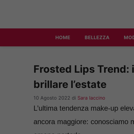
Vai
al
contenuto
HOME
BELLEZZA
MO
Frosted Lips Trend: 
brillare l’estate
10 Agosto 2022
di
Sara Iaccino
L’ultima tendenza make-up eleva 
ancora maggiore: conosciamo me