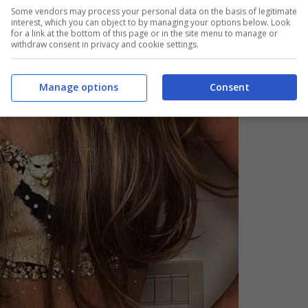
Some vendors may process your personal data on the basis of legitimate
interest, which you can object to by managing your options below. Look
for a link at the bottom of this page or in the site menu to manage or
withdraw consent in privacy and cookie settings.
Manage options
Consent