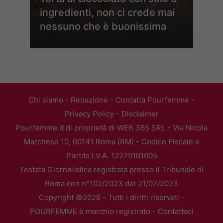
ingredienti, non ci crede mai
nessuno che è buonissima
Chi siamo
-
Redazione
-
Contatta Pourfemme
-
Privacy Policy
-
Disclaimer
Pourfemme.it di proprietà di WEB 365 SRL - Via Nicola
Marchese 10, 00141 Roma (RM) - Codice Fiscale e
Partita I.V.A. 12279101005
Testata Giornalistica registrata presso il Tribunale di
Roma con n°102/2023 del 21/07/2023
Copyright ©2026 - Tutti i diritti riservati -
POURFEMME è marchio registrato -
Contattaci