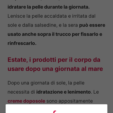
idratare la pelle durante la giornata.
Lenisce la pelle accaldata e irritata dal
sole e dalla salsedine, e la sera
può essere
usato anche sopra il trucco per fissarlo e
rinfrescarlo.
Estate, i prodotti per il corpo da
usare dopo una giornata al mare
Dopo una giornata di sole, la pelle
necessita di
idratazione e lenimento
. Le
creme doposole
sono appositamente
formulate per rinfrescare la pelle,