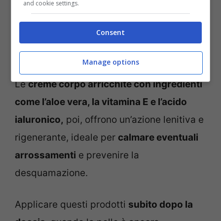
and cookie settings.
Consent
I prodotti skin care da usare in estate dopo una giornata al
mare -pourfemme.it
Manage options
Le
creme corpo arricchite con ingredienti
come l’aloe vera, la vitamina E e l’acido
ialuronico,
poi, offrono un’azione lenitiva e
rigenerante, ideale per
calmare eventuali
arrossamenti
e prevenire la
desquamazione.
Applicare questi prodotti
subito dopo la