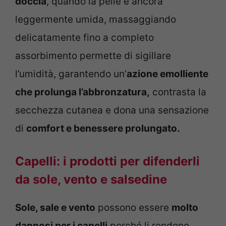
doccia
, quando la pelle è ancora
leggermente umida, massaggiando
delicatamente fino a completo
assorbimento permette di sigillare
l’umidità, garantendo un’
azione emolliente
che prolunga l’abbronzatura,
contrasta la
secchezza cutanea e dona una sensazione
di
comfort e benessere prolungato.
Capelli: i prodotti per difenderli
da sole, vento e salsedine
Sole, sale e vento
possono essere
molto
dannosi per i capelli
perché li rendono