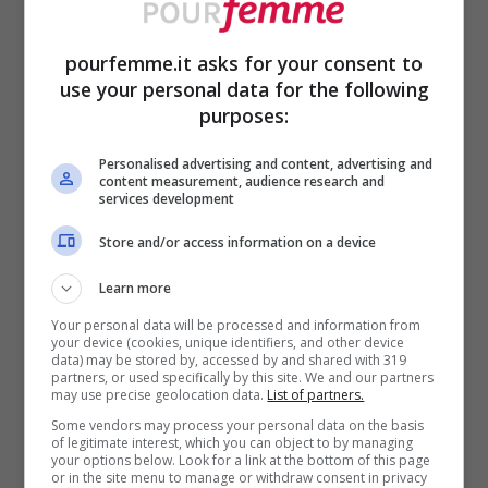
prevenire la desquamazione e prolungare
pourfemme.it asks for your consent to
l’abbronzatura. Oltre ai doposole, anche gli
use your personal data for the following
oli naturali,
come quelli di cocco, jojoba o
purposes:
argan, sono
perfetti per idratare in
Personalised advertising and content, advertising and
profondità la pelle senza appesantirla,
content measurement, audience research and
services development
lasciandola setosa e luminosa.
Store and/or access information on a device
Learn more
Your personal data will be processed and information from
your device (cookies, unique identifiers, and other device
data) may be stored by, accessed by and shared with 319
partners, or used specifically by this site. We and our partners
may use precise geolocation data.
List of partners.
Some vendors may process your personal data on the basis
of legitimate interest, which you can object to by managing
your options below. Look for a link at the bottom of this page
or in the site menu to manage or withdraw consent in privacy