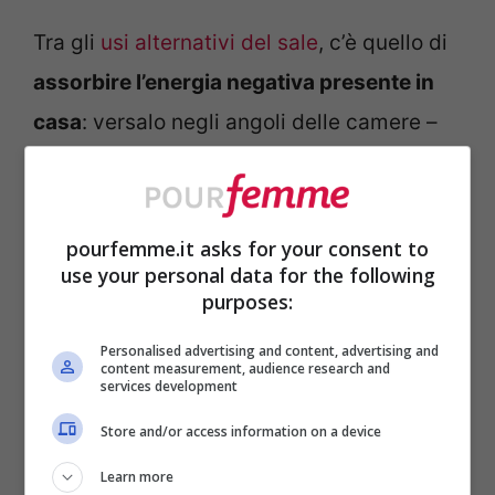
Tra gli
usi alternativi del sale
, c’è quello di
assorbire l’energia negativa presente in
casa
: versalo negli angoli delle camere –
ovviamente, accertandoti che non sia
raggiungibile dagli animali domestici – e
lascialo agire per un paio di giorni prima di
pourfemme.it asks for your consent to
use your personal data for the following
spazzarlo via.
purposes:
In alternativa, puoi ricorrere alle
lampade
Personalised advertising and content, advertising and
content measurement, audience research and
services development
di sale rosa dell’Himalaya
che sono in
grado di assorbire l’umidità in eccesso,
Store and/or access information on a device
mantenere l’aria salubre e caricare
Learn more