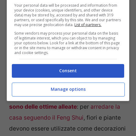
l’ambiente di energie positive, grazie al
Your personal data will be processed and information from
your device (cookies, unique identifiers, and other device
loro effetto ionizzante. Sono molto utili
data) may be stored by, accessed by and shared with 319
partners, or used specifically by this site. We and our partners
may use precise geolocation data.
List of partners.
anche sale e aceto da mischiare per pulire
Some vendors may process your personal data on the basis
e disinfettare casa, oppure il limone
of legitimate interest, which you can object to by managing
your options below. Look for a link at the bottom of this page
particolarmente indicato contro l’energia
or in the site menu to manage or withdraw consent in privacy
and cookie settings.
negativa.
Consent
Utilizzare le piante
Manage options
Per bloccare le energie negative,
le piante
sono delle ottime alleate
: per
arredare la
casa seguendo il Feng Shui
, fiori e piante
devono essere utilizzate come decorazioni