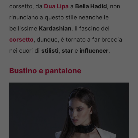
corsetto, da
Dua Lipa
a
Bella Hadid
, non
rinunciano a questo stile neanche le
bellissime
Kardashian
. Il fascino del
corsetto
, dunque, è tornato a far breccia
nei cuori di
stilisti
,
star
e
influencer
.
Bustino e pantalone