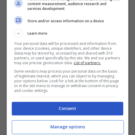
content measurement, audience research and
services development
Store and/or access information on a device
Learn more
Your personal data will be processed and information from
your device (cookies, unique identifiers, and other device
data) may be stored by, accessed by and shared with 319
partners, or used specifically by this site. We and our partners
may use precise geolocation data.
List of partners.
Foto Pinterest
Some vendors may process your personal data on the basis
Tra le varianti del
bustino
c’è la possibilità
of legitimate interest, which you can object to by managing
your options below. Look for a link at the bottom of this page
di indossarlo anche sopra la camicia,
or in the site menu to manage or withdraw consent in privacy
and cookie settings.
creando un effetto
layering casual chic
. E’
decisamente un look scelto per occasioni
Consent
più
eleganti
o comunque per situazioni più
Manage options
formali
, anche semplicemente per il