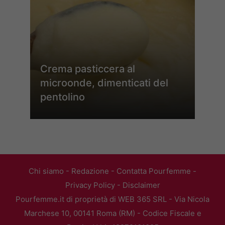
Crema pasticcera al
microonde, dimenticati del
pentolino
Chi siamo
-
Redazione
-
Contatta Pourfemme
-
Privacy Policy
-
Disclaimer
Pourfemme.it di proprietà di WEB 365 SRL - Via Nicola
Marchese 10, 00141 Roma (RM) - Codice Fiscale e