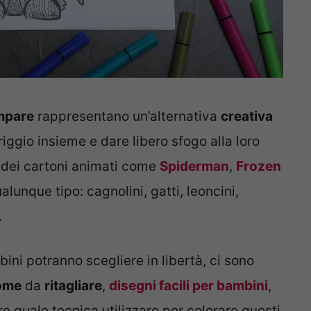
ampare
rappresentano un’alternativa
creativa
iggio insieme e dare libero sfogo alla loro
gi dei cartoni animati come
Spiderman
,
Frozen
alunque tipo: cagnolini, gatti, leoncini,
.
bini potranno scegliere in libertà, ci sono
ome
da
ritagliare
,
disegni facili per bambini
,
ere quale tecnica utilizzare per colorare questi