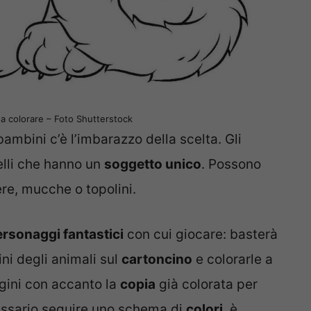
da colorare – Foto Shutterstock
ambini c’è l’imbarazzo della scelta. Gli
elli che hanno un
soggetto unico
. Possono
ere, mucche o topolini.
rsonaggi fantastici
con cui giocare: basterà
ni degli animali sul
cartoncino
e colorarle a
gini con accanto la
copia
già colorata per
ecessario seguire uno schema di
colori
, è