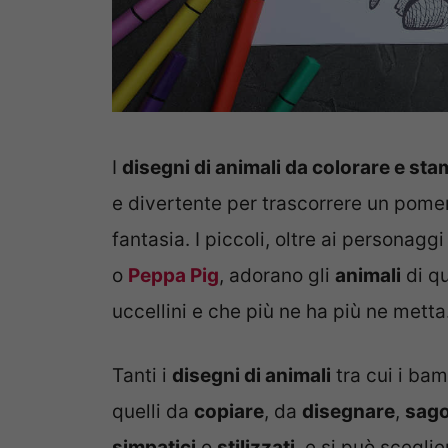
I
disegni di animali da colorare e st
e divertente per trascorrere un pomer
fantasia. I piccoli, oltre ai personag
o
Peppa Pig
, adorano gli
animali
di qu
uccellini e che più ne ha più ne metta
Tanti i
disegni di animali
tra cui i bam
quelli da
copiare
, da
disegnare
,
sag
simpatici
o
stilizzati
, e si può scegli