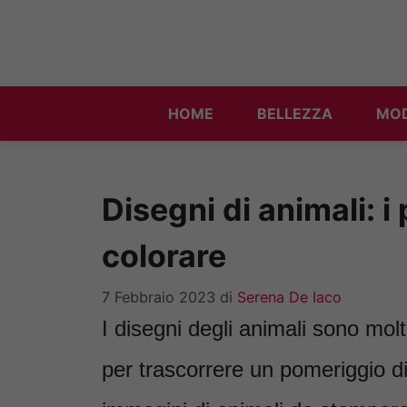
Vai
al
contenuto
HOME
BELLEZZA
MO
Disegni di animali: i
colorare
7 Febbraio 2023
di
Serena De Iaco
I disegni degli animali sono molt
per trascorrere un pomeriggio d