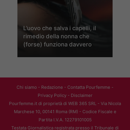
L’uovo che salva i capelli, il
rimedio della nonna che
(forse) funziona davvero
Chi siamo
-
Redazione
-
Contatta Pourfemme
-
Privacy Policy
-
Disclaimer
Pourfemme.it di proprietà di WEB 365 SRL - Via Nicola
Marchese 10, 00141 Roma (RM) - Codice Fiscale e
Partita I.V.A. 12279101005
Testata Giornalistica registrata presso il Tribunale di