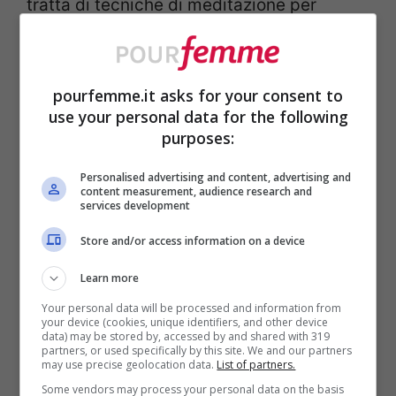
tratta di tecniche di meditazione per
avvicinare i principianti a questa
affascinante e importantissima pratica.
pourfemme.it asks for your consent to
Quando si medita è, comunque, molto
use your personal data for the following
importante fare
attenzione al respiro
:
purposes:
occorre sgombrare la mente da distrazioni
Personalised advertising and content, advertising and
content measurement, audience research and
e pensieri negativi, immaginando di
services development
soffiarli via.
Store and/or access information on a device
Learn more
A cosa si pensa quando si
Your personal data will be processed and information from
medita?
your device (cookies, unique identifiers, and other device
data) may be stored by, accessed by and shared with 319
partners, or used specifically by this site. We and our partners
may use precise geolocation data.
List of partners.
Some vendors may process your personal data on the basis