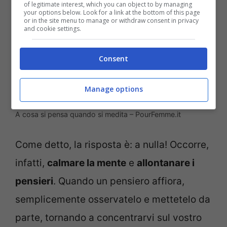
of legitimate interest, which you can object to by managing
your options below. Look for a link at the bottom of this page
or in the site menu to manage or withdraw consent in privacy
and cookie settings.
Consent
Manage options
A cosa si pensa quando si medita – PourFemme.it
Come detto, la risposta è: a nulla! Occorre,
infatti,
calmare la mente
e
allontanare i
pensieri
. Quando un pensiero affiora,
semplicemente osservatelo e mettetelo da
parte, tornando a concentrarvi sul vostro