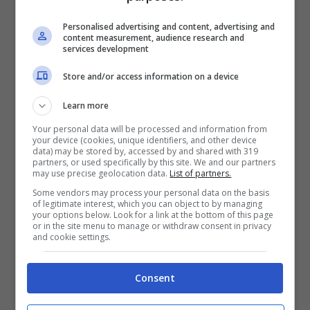
pressioni: per eliminare eventuali macchie
Personalised advertising and content, advertising and
content measurement, audience research and
o impronte, potete ricorrere anche ad una
services development
soluzione creata per
metà da aceto bianco
Store and/or access information on a device
e metà da acqua distillata
.
Learn more
Your personal data will be processed and information from
your device (cookies, unique identifiers, and other device
data) may be stored by, accessed by and shared with 319
partners, or used specifically by this site. We and our partners
may use precise geolocation data.
List of partners.
Some vendors may process your personal data on the basis
of legitimate interest, which you can object to by managing
your options below. Look for a link at the bottom of this page
or in the site menu to manage or withdraw consent in privacy
and cookie settings.
Consent