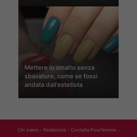
Mettere lo smalto senza
sbavature, come se fossi
andata dall’estetista
Chi siamo
-
Redazione
-
Contatta Pourfemme
-