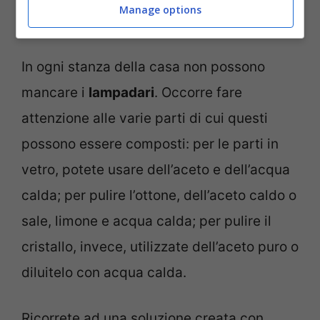
Come pulire il soggiorno in poche mosse e con rimedi
Manage options
naturali – Pourfemme.it
In ogni stanza della casa non possono
mancare i
lampadari
. Occorre fare
attenzione alle varie parti di cui questi
possono essere composti: per le parti in
vetro, potete usare dell’aceto e dell’acqua
calda; per pulire l’ottone, dell’aceto caldo o
sale, limone e acqua calda; per pulire il
cristallo, invece, utilizzate dell’aceto puro o
diluitelo con acqua calda.
Ricorrete ad una soluzione creata con