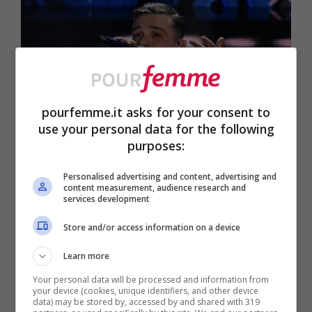
pourfemme.it asks for your consent to
use your personal data for the following
purposes:
Personalised advertising and content, advertising and
La carriera musicale di Olly, qui sul palco di Sanremo 2023
content measurement, audience research and
services development
– foto Ansa – pourfemme.it
Store and/or access information on a device
Il fatto che venga da Genova non è un
Learn more
dettaglio da poco, è una città ricca a livello
Your personal data will be processed and information from
your device (cookies, unique identifiers, and other device
artistico tanto che lui stesso ha raccontato
data) may be stored by, accessed by and shared with 319