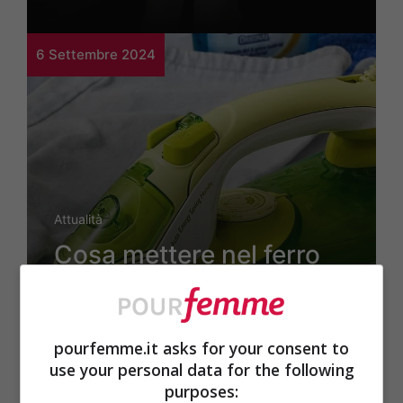
6 Settembre 2024
Attualità
Cosa mettere nel ferro
da stiro al posto
dell’acqua distillata: va
pourfemme.it asks for your consent to
ancora meglio
use your personal data for the following
purposes: