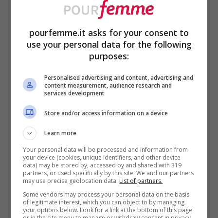
dell’Unione Europea sulla sicurezza
alimentare (EFSA). A questo volume, che si
pourfemme.it asks for your consent to
use your personal data for the following
aggira intorno agli otto bicchieri al giorno,
purposes:
bisogna aggiungere 300 mL
. Per rendere
Personalised advertising and content, advertising and
l’idea un bicchiere e mezzo in più di prima.
content measurement, audience research and
services development
Store and/or access information on a device
Learn more
Your personal data will be processed and information from
your device (cookies, unique identifiers, and other device
data) may be stored by, accessed by and shared with 319
partners, or used specifically by this site. We and our partners
may use precise geolocation data.
List of partners.
Some vendors may process your personal data on the basis
of legitimate interest, which you can object to by managing
your options below. Look for a link at the bottom of this page
or in the site menu to manage or withdraw consent in privacy