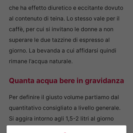
che ha effetto diuretico e eccitante dovuto
al contenuto di teina. Lo stesso vale per il
caffè, per cui si invitano le donne a non
superare le due tazzine di espresso al
giorno. La bevanda a cui affidarsi quindi
rimane l’acqua naturale.
Quanta acqua bere in gravidanza
Per definire il giusto volume partiamo dal
quantitativo consigliato a livello generale.
Si aggira intorno agli 1,5-2 litri al giorno
secondo le linee guida dell’agenzia