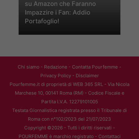
su Amazon che Faranno
Impazzire i Fan: Addio
Portafoglio!
Chi siamo
-
Redazione
-
Contatta Pourfemme
-
Privacy Policy
-
Disclaimer
Pourfemme.it di proprietà di WEB 365 SRL - Via Nicola
Marchese 10, 00141 Roma (RM) - Codice Fiscale e
Partita I.V.A. 12279101005
Testata Giornalistica registrata presso il Tribunale di
Roma con n°102/2023 del 21/07/2023
Copyright ©2026 - Tutti i diritti riservati -
POURFEMME è marchio registrato -
Contattaci