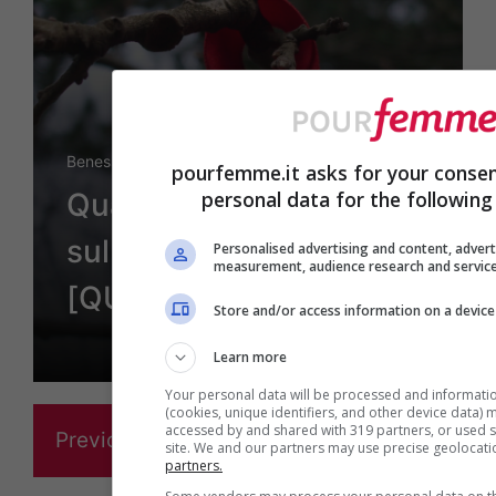
Benessere
pourfemme.it asks for your consen
personal data for the following
Quanto ne sai sull’AIDS e
sulla sua prevenzione?
Personalised advertising and content, adver
measurement, audience research and servic
[QUIZ]
Store and/or access information on a device
Learn more
Your personal data will be processed and informati
(cookies, unique identifiers, and other device data) 
accessed by and shared with 319 partners, or used sp
Previous
1
…
5
6
7
8
site. We and our partners may use precise geolocati
partners.