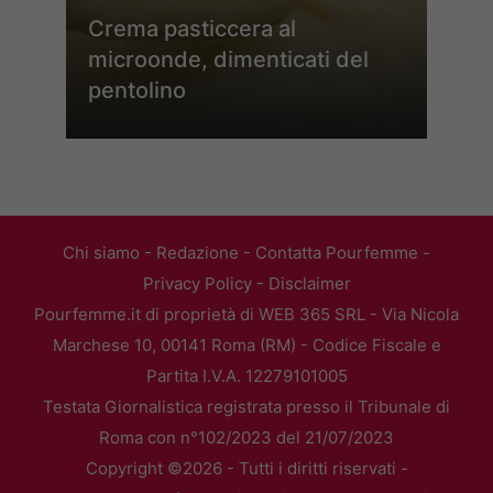
Crema pasticcera al
microonde, dimenticati del
pentolino
Chi siamo
-
Redazione
-
Contatta Pourfemme
-
Privacy Policy
-
Disclaimer
Pourfemme.it di proprietà di WEB 365 SRL - Via Nicola
Marchese 10, 00141 Roma (RM) - Codice Fiscale e
Partita I.V.A. 12279101005
Testata Giornalistica registrata presso il Tribunale di
Roma con n°102/2023 del 21/07/2023
Copyright ©2026 - Tutti i diritti riservati -