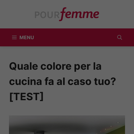
Vai
al
contenuto
MENU
Quale colore per la
cucina fa al caso tuo?
[TEST]