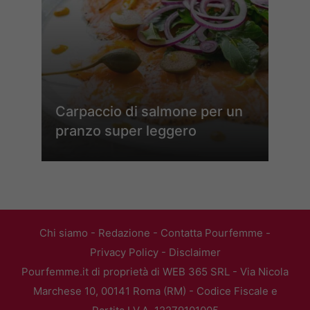
Carpaccio di salmone per un
pranzo super leggero
Chi siamo
-
Redazione
-
Contatta Pourfemme
-
Privacy Policy
-
Disclaimer
Pourfemme.it di proprietà di WEB 365 SRL - Via Nicola
Marchese 10, 00141 Roma (RM) - Codice Fiscale e