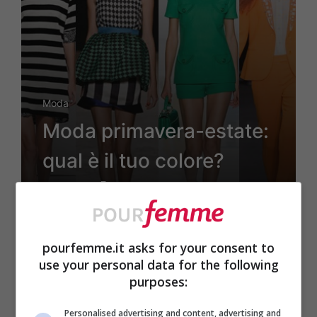
Moda
Moda primavera-estate:
qual è il tuo colore?
[TEST]
pourfemme.it asks for your consent to
8 Marzo 2013
use your personal data for the following
purposes:
Personalised advertising and content, advertising and