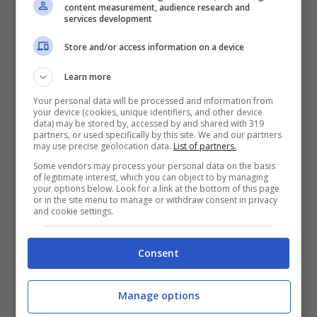
content measurement, audience research and
services development
Store and/or access information on a device
Learn more
Your personal data will be processed and information from
Moda
your device (cookies, unique identifiers, and other device
data) may be stored by, accessed by and shared with 319
Test dello shopping
partners, or used specifically by this site. We and our partners
may use precise geolocation data.
List of partners.
compulsivo: quanto sei
Some vendors may process your personal data on the basis
of legitimate interest, which you can object to by managing
dipendente?
your options below. Look for a link at the bottom of this page
or in the site menu to manage or withdraw consent in privacy
and cookie settings.
Consent
7 Marzo 2013
Manage options