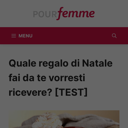
Vai
al
contenuto
MENU
Quale regalo di Natale
fai da te vorresti
ricevere? [TEST]