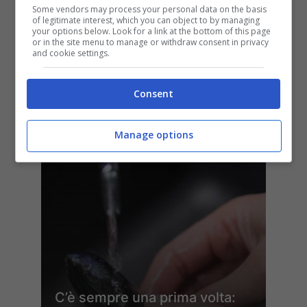
Some vendors may process your personal data on the basis
of legitimate interest, which you can object to by managing
your options below. Look for a link at the bottom of this page
or in the site menu to manage or withdraw consent in privacy
and cookie settings.
Come tenere lontane le
Consent
zanzare da casa, dal terrazzo
e da se stessi
Manage options
C’è sempre una prima volta: