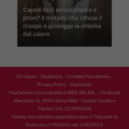
Capelli lisci senza piastra e
phon? Il metodo che riduce il
crespo e protegge la chioma
dal calore
Chi siamo
-
Redazione
-
Contatta Pourfemme
-
Privacy Policy
-
Disclaimer
Pourfemme.it di proprietà di WEB 365 SRL - Via Nicola
Marchese 10, 00141 Roma (RM) - Codice Fiscale e
Partita I.V.A. 12279101005
Testata Giornalistica registrata presso il Tribunale di
Roma con n°102/2023 del 21/07/2023