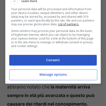
Learn more
Farine e cereali raffinati
Your personal data will be processed and information from
Caffeina
your device (cookies, unique identifiers, and other device
data) may be stored by, accessed by and shared with 319
Crackers, merendine e biscotti
partners, or used specifically by this site. We and our partners
may use precise geolocation data.
List of partners.
Insaccati
Some vendors may process your personal data on the basis
of legitimate interest, which you can object to by managing
Alcolici e superalcolici
your options below. Look for a link at the bottom of this page
or in the site menu to manage or withdraw consent in privacy
and cookie settings.
Questi, ovviamente sono solo dei consigli
Consent
che possono aiutarci se non riusciamo ad
avere un figlio ma i motivi possono essere
Manage options
anche molti altri. Con il passare degli anni
abbiamo notato che
la maternità arriva
sempre in età più avanzata e questo può
causare dei ritardi nel concepimento.