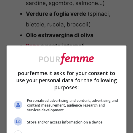
sardine, sgombro, salmone…)
Verdure a foglia verde
(spinaci,
bietole, rucola, broccoli)
Olio extravergine di oliva
Pane
e pasta
integrali
Legumi
Carni bianche
pourfemme.it asks for your consent to
Latte intero e derivati
use your personal data for the following
purposes:
Frutta
Personalised advertising and content, advertising and
content measurement, audience research and
E gli alimenti che invece è meglio evitare?
services development
Sono loro:
Store and/or access information on a device