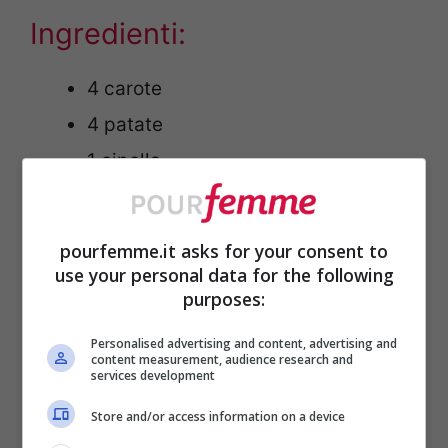
Ingredienti:
4 carote
4 patate
1 cipolla
1/2 costa di sedano
1 cucchiaio di olio di oliva
pourfemme.it asks for your consent to
100 millilitri di passata di pomodoro
use your personal data for the following
purposes:
Sale fino q.b.
Personalised advertising and content, advertising and
Preparazione:
content measurement, audience research and
services development
Store and/or access information on a device
Per prima cosa, pelate patate e