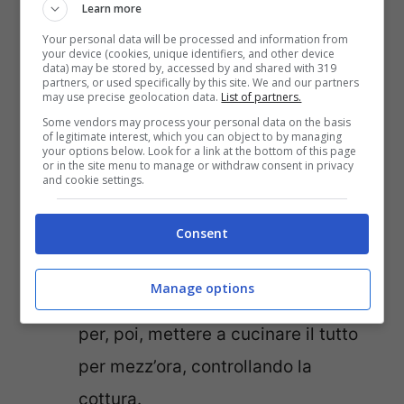
carote, lavatele e dopo tagliatele a
Learn more
Your personal data will be processed and information from
rondelle e a cubetti.
your device (cookies, unique identifiers, and other device
data) may be stored by, accessed by and shared with 319
Tagliate mezza cipolla e un po’ di
partners, or used specifically by this site. We and our partners
may use precise geolocation data.
List of partners.
costa di sedano con le foglie.
Some vendors may process your personal data on the basis
of legitimate interest, which you can object to by managing
Una volta fatto ciò, unite gli
your options below. Look for a link at the bottom of this page
or in the site menu to manage or withdraw consent in privacy
ingredienti nella pentola
and cookie settings.
aggiungendo sale, pomodoro e circa
Consent
un litro di acqua, in modo tale che le
verdure siano coperte interamente.
Manage options
Aggiungete un filo di olio di oliva
per, poi, mettere a cucinare il tutto
per mezz’ora, controllando la
cottura.