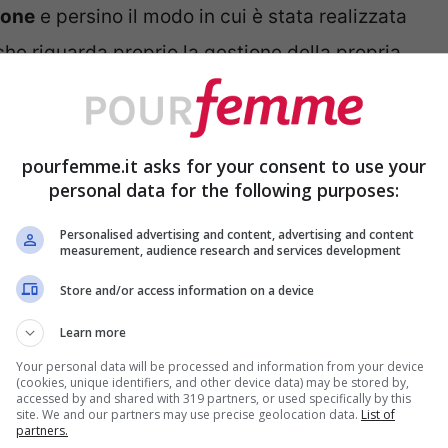
ione
e persino il modo in cui è stata realizzata
che riguarda proprio la gestione della propria
apire quanto stiamo dicendo è
pourfemme.it asks for your consent to use your
ttore che va messo solo dopo il fondotinta
e,
personal data for the following purposes:
tti in pomata, cremosi o compatti. Tutto
Personalised advertising and content, advertising and content
measurement, audience research and services development
mo sul nostro viso.
Store and/or access information on a device
e la cipria: anche qui, per noi donne, si apre
Learn more
to è caratterizzato dalla sua composizione
Your personal data will be processed and information from your device
(cookies, unique identifiers, and other device data) may be stored by,
ogie di ciprie che vanno utilizzate a seconda
accessed by and shared with 319 partners, or used specifically by this
site. We and our partners may use precise geolocation data.
List of
partners.
giungere.