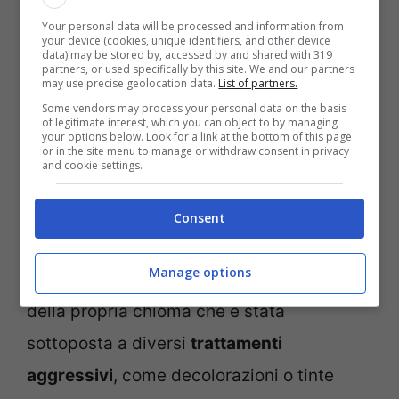
composizione può variare a seconda
Your personal data will be processed and information from
dell’obiettivo da raggiungere.
your device (cookies, unique identifiers, and other device
data) may be stored by, accessed by and shared with 319
partners, or used specifically by this site. We and our partners
may use precise geolocation data.
List of partners.
Infatti, il professionista può aggiungere
Some vendors may process your personal data on the basis
of legitimate interest, which you can object to by managing
altri ingredienti
nutrienti
specialmente se
your options below. Look for a link at the bottom of this page
or in the site menu to manage or withdraw consent in privacy
la chioma risulta essere molto secca e
and cookie settings.
danneggiata.
Consent
Diversa dalla
cheratina per capelli
, un
Manage options
trattamento comunque molto utile per cura
della propria chioma che è stata
sottoposta a diversi
trattamenti
aggressivi
, come decolorazioni o tinte