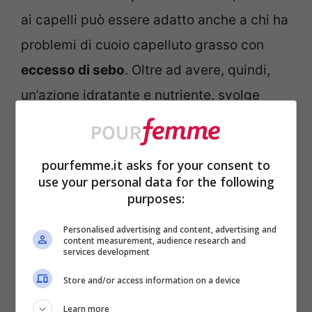
ai capelli può essere adatto anche a chi ha
problemi di cuoio capelluto grasso con
eccesso di sebo
. Oltre ad avere, quindi,
un’azione idratante e nutriente, svolge
anche da purificante.
pourfemme.it asks for your consent to
Un vero e proprio
trattamento
use your personal data for the following
ristrutturante
da chiedere al proprio
purposes:
parrucchiere di fiducia, il famoso “cocktail”
Personalised advertising and content, advertising and
utilizzato è composto principalmente da
content measurement, audience research and
services development
vitamina D, vitamina B6, pantenolo,
Store and/or access information on a device
proteine e amminoacidi, ma la sua
Learn more