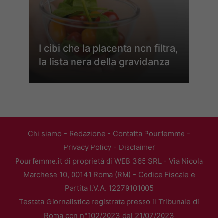
I cibi che la placenta non filtra,
la lista nera della gravidanza
Chi siamo
-
Redazione
-
Contatta Pourfemme
-
Privacy Policy
-
Disclaimer
Pourfemme.it di proprietà di WEB 365 SRL - Via Nicola
Marchese 10, 00141 Roma (RM) - Codice Fiscale e
Partita I.V.A. 12279101005
Testata Giornalistica registrata presso il Tribunale di
Roma con n°102/2023 del 21/07/2023