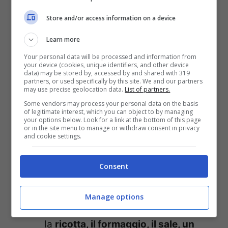
farina
all’acqua e l’olio
extra vergine
Store and/or access information on a device
di oliva. Impasta a mano per qualche
Learn more
minuto.
Your personal data will be processed and information from
Aggiungi il pizzico di
sale
fino, poi
your device (cookies, unique identifiers, and other device
data) may be stored by, accessed by and shared with 319
impasta nuovamente fino a ottenere
partners, or used specifically by this site. We and our partners
may use precise geolocation data.
List of partners.
un panetto liscio.
Some vendors may process your personal data on the basis
of legitimate interest, which you can object to by managing
Dividi l’impasto in
due palline
e
your options below. Look for a link at the bottom of this page
or in the site menu to manage or withdraw consent in privacy
mettile da parte.
and cookie settings.
Ora dovrai preparare il ripieno.
Consent
Pulisci, lava e cucina le
bietole
, poi
scolale e strizzale con cura.
Manage options
Versale all’interno di una ciotola con
la
ricotta, il formaggio, il sale, un