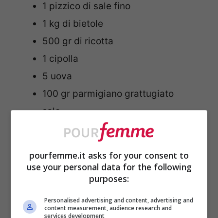
1 pizzico di sale fino
1 kg di bietole
500 gr di ricotta
1 cipolla
5 uova
100 gr parmigiano grattugiato
sale
pepe
pourfemme.it asks for your consent to
Procedimento
use your personal data for the following
purposes:
La prima cosa da fare è preparare la
Personalised advertising and content, advertising and
base, quindi in una ciotola unisci la
content measurement, audience research and
services development