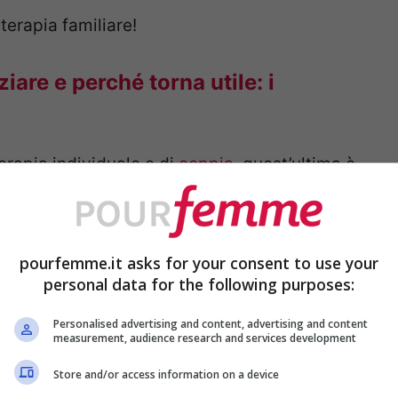
terapia familiare!
iare e perché torna utile: i
erapia individuale o di
coppia
, quest’ultima è
 crisi con il partner e cercare di recuperare
a indietro.
pourfemme.it asks for your consent to use your
personal data for the following purposes:
Personalised advertising and content, advertising and content
measurement, audience research and services development
Store and/or access information on a device