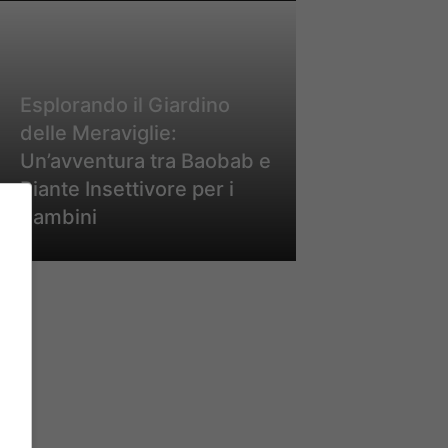
Esplorando il Giardino
delle Meraviglie:
Un’avventura tra Baobab e
Piante Insettivore per i
Bambini