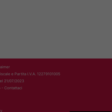
laimer
scale e Partita I.V.A. 12279101005
del 21/07/2023
o -
Contattaci
dv