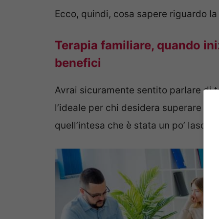
Ecco, quindi, cosa sapere riguardo la 
Terapia familiare, quando iniz
benefici
Avrai sicuramente sentito parlare di t
l’ideale per chi desidera superare una
quell’intesa che è stata un po’ lasciat