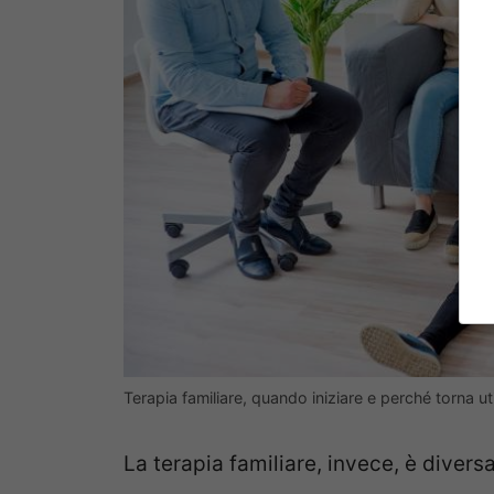
Terapia familiare, quando iniziare e perché torna uti
La terapia familiare, invece, è divers