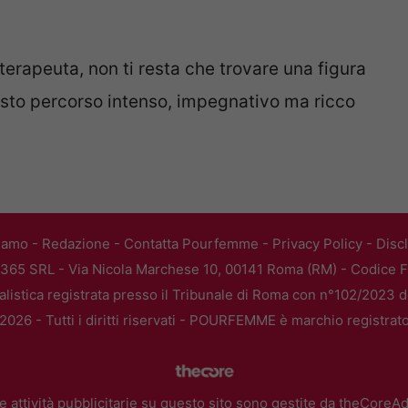
terapeuta, non ti resta che trovare una figura
uesto percorso intenso, impegnativo ma ricco
iamo
-
Redazione
-
Contatta Pourfemme
-
Privacy Policy
-
Disc
365 SRL - Via Nicola Marchese 10, 00141 Roma (RM) - Codice Fi
alistica registrata presso il Tribunale di Roma con n°102/2023 
026 - Tutti i diritti riservati - POURFEMME è marchio registrat
e attività pubblicitarie su questo sito sono gestite da theCoreA