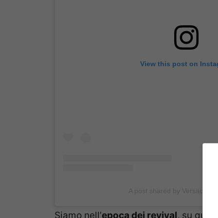
View this post on Inst
A post shared by Versace (@
Siamo nell’
epoca dei revival
, su ques