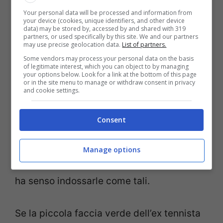
tocco di colore a quello che altrimenti
Your personal data will be processed and information from
your device (cookies, unique identifiers, and other device
data) may be stored by, accessed by and shared with 319
potrebbe sembrare un po’ noioso. Tuttavia,
partners, or used specifically by this site. We and our partners
may use precise geolocation data.
List of partners.
con un simile prezzo, decidere se vuoi un
Some vendors may process your personal data on the basis
gatto o una freccia sarà importante.
of legitimate interest, which you can object to by managing
your options below. Look for a link at the bottom of this page
or in the site menu to manage or withdraw consent in privacy
and cookie settings.
4. Scarpe bianche: Adidas Stan
Smith
Consent
Le scarpe bianche da ginnastica sono, per
Manage options
loro stessa natura, casual. Di conseguenza
ha senso indossarle come tali.
Se la piccola faccia verde dell’ex tennista