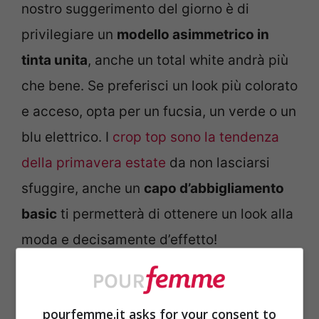
nostro suggerimento del giorno è di
privilegiare un
modello asimmetrico in
tinta unita
, anche un total white andrà più
che bene. Se preferisci un look più colorato
e acceso, opta per un fucsia, un verde o un
blu elettrico. I
crop top sono la tendenza
della primavera estate
da non lasciarsi
sfuggire, anche un
capo d’abbigliamento
basic
ti permetterà di ottenere un look alla
moda e decisamente d’effetto!
Il top è perfetto da indossare con pantaloni
a vita alta, evita i modelli skinny così da
pourfemme.it asks for your consent to