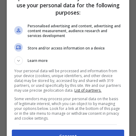
use your personal data for the following
creare il giusto equilibrio tra i due capi
purposes:
d’abbigliamento. Quindi privilegia tutti quei
Personalised advertising and content, advertising and
modelli a gamba larga, come i
pantaloni a
content measurement, audience research and
services development
palazzo, i boyfriend jeans e i tanto amati
Store and/or access information on a device
baggy
con una vita media.
Learn more
Per un look casual da giorno indossa i tuoi
Your personal data will be processed and information from
your device (cookies, unique identifiers, and other device
data) may be stored by, accessed by and shared with 319
jeans preferiti, il denim inoltre è una delle
partners, or used specifically by this site. We and our partners
may use precise geolocation data.
List of partners.
tendenze del momento da non farsi
Some vendors may process your personal data on the basis
sfuggire. Per un
look total denim
potresti
of legitimate interest, which you can object to by managing
your options below. Look for a link at the bottom of this page
or in the site menu to manage or withdraw consent in privacy
optare per un abbinamento con una
giacca
and cookie settings.
di jeans dal taglio dritto e corto
, così da