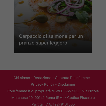
Carpaccio di salmone per un
pranzo super leggero
Chi siamo
-
Redazione
-
Contatta Pourfemme
-
Privacy Policy
-
Disclaimer
Pourfemme.it di proprietà di WEB 365 SRL - Via Nicola
Marchese 10, 00141 Roma (RM) - Codice Fiscale e
Partita I.V.A. 12279101005