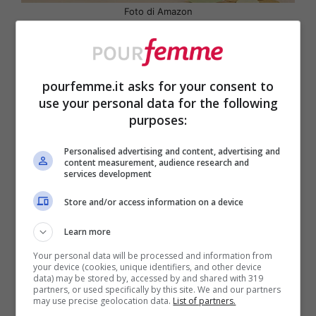
Foto di Amazon
Per una
mamma collezionista
, le idee
regalo per la sua festa potrebbero proprio
riguardare la sua passione. Di oggettini da
pourfemme.it asks for your consent to
use your personal data for the following
collezione ne esistono moltissimi. Tra i
purposes:
tanti, l’
angelo per la festa della mamma
Personalised advertising and content, advertising and
Thun
sarà perfetto per l’occasione. Potrete
content measurement, audience research and
services development
acquistarlo direttamente
su Amazon
.
Store and/or access information on a device
Regali beauty per la festa della
Learn more
mamma
Your personal data will be processed and information from
your device (cookies, unique identifiers, and other device
data) may be stored by, accessed by and shared with 319
partners, or used specifically by this site. We and our partners
I prodotti di bellezza per una donna non
may use precise geolocation data.
List of partners.