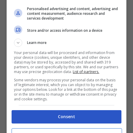
offrono anche un’
attività
magica e
Personalised advertising and content, advertising and
divertente
per i più piccoli
. In Piazza Santa
content measurement, audience research and
services development
Maria Maggiore verrà allestita la
Casa di
Store and/or access information on a device
Babbo Natale
dove ci sarà da divertirsi:
con la presenza di Babbo Natale, i bambini
Learn more
Your personal data will be processed and information from
avranno modo di
scattare
tante
foto
,
your device (cookies, unique identifiers, and other device
data) may be stored by, accessed by and shared with 319
entrare completamente nel
mood natalizio
partners, or used specifically by this site. We and our partners
may use precise geolocation data.
List of partners.
e ricevere diversi regali, caramelle e dei
Some vendors may process your personal data on the basis
of legitimate interest, which you can object to by managing
libri piccoli.
your options below. Look for a link at the bottom of this page
or in the site menu to manage or withdraw consent in privacy
and cookie settings.
Nessun problema per le mamme con i
bambini più piccolini
: tra i tantissimi stand,
Consent
ci sarà la possibilità di trovare il punto