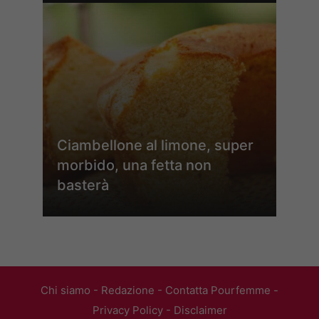
Ciambellone al limone, super
morbido, una fetta non
basterà
Chi siamo
-
Redazione
-
Contatta Pourfemme
-
Privacy Policy
-
Disclaimer