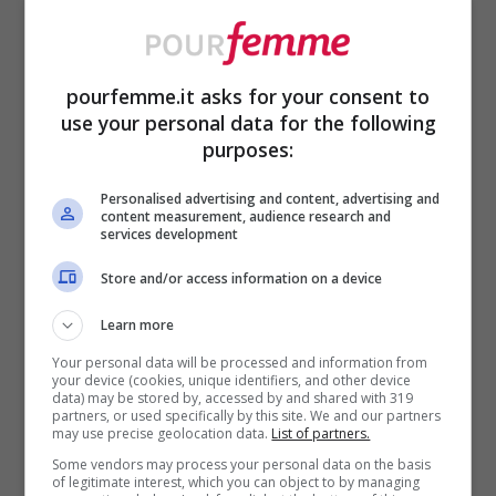
Per prima cosa pulisci i finocchi,
eliminando la parte più esterna,
pourfemme.it asks for your consent to
quella un po’ dura o rovinata e taglia
use your personal data for the following
via la base. Poi affettali a spicchi
purposes:
non troppo sottili, diciamo circa un
Personalised advertising and content, advertising and
centimetro, così in cottura restano
content measurement, audience research and
services development
teneri ma non si rompono.
Store and/or access information on a device
Porta a bollore una pentola di acqua
Learn more
leggermente salata e tuffaci dentro i
Your personal data will be processed and information from
finocchi per 5-6 minuti: servirà solo
your device (cookies, unique identifiers, and other device
data) may be stored by, accessed by and shared with 319
per farli ammorbidire un po’, quindi
partners, or used specifically by this site. We and our partners
may use precise geolocation data.
List of partners.
attenta a non devono lessarsi
Some vendors may process your personal data on the basis
of legitimate interest, which you can object to by managing