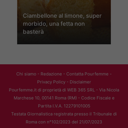
Ciambellone al limone, super
morbido, una fetta non
basterà
Chi siamo
-
Redazione
-
Contatta Pourfemme
-
Privacy Policy
-
Disclaimer
Pourfemme.it di proprietà di WEB 365 SRL - Via Nicola
Marchese 10, 00141 Roma (RM) - Codice Fiscale e
Partita I.V.A. 12279101005
Testata Giornalistica registrata presso il Tribunale di
Roma con n°102/2023 del 21/07/2023