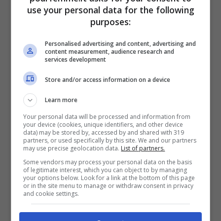
use your personal data for the following
Per prima cosa, prendi una pentola
purposes:
capiente, versaci dentro il
vino
Personalised advertising and content, advertising and
rosso
, poi aggiungi lo
zucchero
.
content measurement, audience research and
services development
Successivamente grattugia via solo
Store and/or access information on a device
la parte colorata delle
scorze di
Learn more
arancia e limone
, evitando la parte
Your personal data will be processed and information from
bianca che renderebbe tutto amaro,
your device (cookies, unique identifiers, and other device
data) may be stored by, accessed by and shared with 319
versandole direttamente in pentola.
partners, or used specifically by this site. We and our partners
may use precise geolocation data.
List of partners.
Unisci poi insieme al mix anche le
Some vendors may process your personal data on the basis
of legitimate interest, which you can object to by managing
stecche di cannella
, ai
chiodi di
your options below. Look for a link at the bottom of this page
or in the site menu to manage or withdraw consent in privacy
garofano
, alle
bacche di ginepro e
and cookie settings.
alla noce moscata
. Accendi quindi il