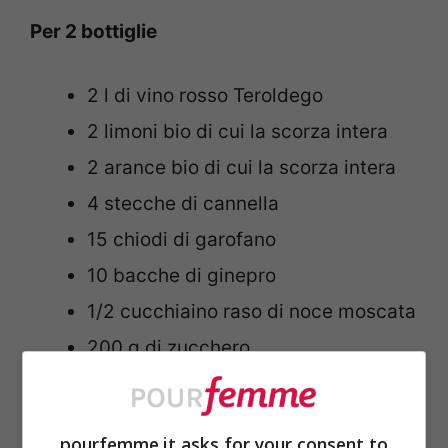
Per 2 bottiglie
2 l di vino rosso Teroldego
2 limoni bio di cui la scorza intera
2 arance bio di cui la scorza intera
4 stecche di cannella
15 chiodi di garofano
10 bacche di ginepro
1/2 cucchiaino raso di noce moscata
200 g di zucchero
COME SI PREPARA IL VIN BRULÈ
pourfemme.it asks for your consent to