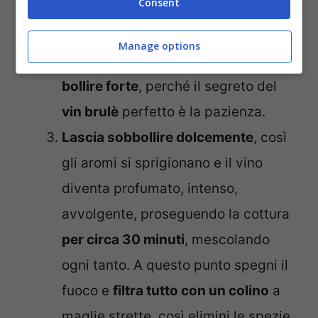
Consent
fuoco a
fiamma dolce e mescola
piano
, così lo zucchero si scioglie
Manage options
bene. Mi raccomando,
non far mai
bollire forte
, perché il segreto del
vin brulè
perfetto è la pazienza.
Lascia sobbollire dolcemente
, così
gli aromi si sprigionano e il vino
diventa profumato, intenso,
avvolgente, proseguendo la cottura
per circa 30 minuti
, mescolando
ogni tanto. A questo punto spegni il
fuoco e
filtra tutto con un colino
a
maglie strette, così elimini le spezie