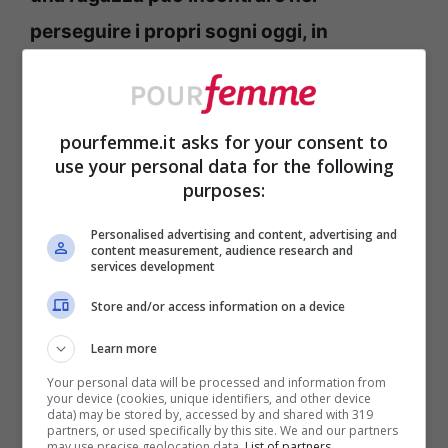
perseguire i propri sogni oggi, in
confronto a quelle che le donne
affrontavano nel 1995?
pourfemme.it asks for your consent to
use your personal data for the following
Le ragazze di oggi hanno più
purposes:
consapevolezza, proprio grazie ai
Personalised advertising and content, advertising and
progressi ottenuti dalle ragazze del ‘95.
content measurement, audience research and
services development
Basti pensare che il termine ‘stalker’ non si
Store and/or access information on a device
usava ancora e non c’era una legge per
combattere il fenomeno (che, invece, c’è
Learn more
sempre stato). I progressi fatti, purtroppo,
Your personal data will be processed and information from
your device (cookies, unique identifiers, and other device
data) may be stored by, accessed by and shared with 319
non sono ancora sufficienti per fare una
partners, or used specifically by this site. We and our partners
may use precise geolocation data.
List of partners.