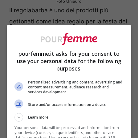
Foto Unieuro
Il regolabarba è uno dei prodotti più
gettonati come idea regalo per la festa del
papà. Sicuramente è un prodotto molto
utile e su internet, in questo caso su
pourfemme.it asks for your consent to
Amazon
è possibile trovare varie offerte.
use your personal data for the following
purposes:
Noi vi suggeriamo di provare il
prodotto
Personalised advertising and content, advertising and
firmato Braun
in quanto può tornare utile
content measurement, audience research and
services development
non solo per il viso, ma anche per i capelli!
Store and/or access information on a device
Papà chef: crepes per tutta la
Learn more
famiglia
Your personal data will be processed and information from
your device (cookies, unique identifiers, and other device
data) may be stored by, accessed by and shared with 319