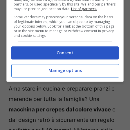
partners, or used specifically by this site. We and our partners
may use precise geolocation data.
List of partners.
Some vendors may process your personal data on the basis
of legitimate interest, which you can object to by managing
your options below. Look for a link at the bottom of this page
or in the site menu to manage or withdraw consent in privacy
and cookie settings.
Consent
Manage options
Foto Mediaworld
Ama stare in cucina e preparare pranzi e
merende per tutta la famiglia? Una
macchina per crepes dal colore vivace
e
dal design retrò è sicuramente un regalo