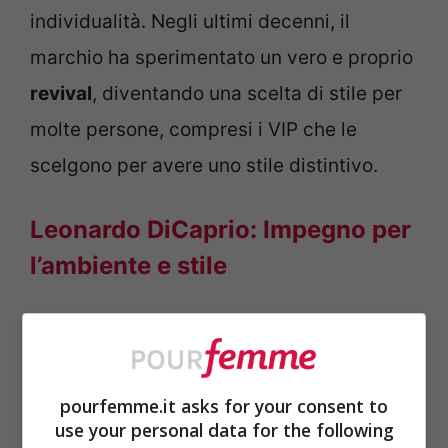
individualità. Negli ultimi decenni, il
marchio ha sperimentato un vero e proprio
revival
, diventando una scelta di stile per
molte persone, compresi i VIP che le
scelgono per avere uno stile distintivo.
Leonardo DiCaprio: Impegno per
l’ambiente e stile
L’attore premio Oscar è noto per il suo
impegno per l’ambiente e lo stile di vita
eco-sostenibile. DiCaprio ha dimostrato il
pourfemme.it asks for your consent to
use your personal data for the following
suo amore per le Birkenstock indossandole