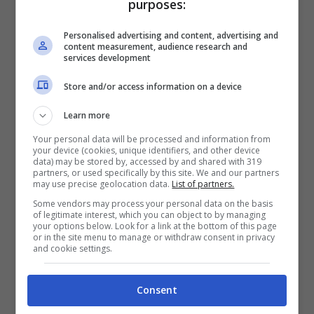
purposes:
in diverse occasioni informali. Non solo ha
Personalised advertising and content, advertising and
scelto il comfort offerto da queste
content measurement, audience research and
services development
ciabatte, ma ha anche sottolineato il valore
della sostenibilità che l’azienda
Store and/or access information on a device
Birkenstock promuove. Il modello a cui Leo
Learn more
non può rinunciare è sicuramente quello
Your personal data will be processed and information from
your device (cookies, unique identifiers, and other device
data) may be stored by, accessed by and shared with 319
delle
Birkenstock Arizona Oiled Leather
.
partners, or used specifically by this site. We and our partners
may use precise geolocation data.
List of partners.
Some vendors may process your personal data on the basis
Kristen Stewart: Praticità e stile
of legitimate interest, which you can object to by managing
your options below. Look for a link at the bottom of this page
senza fronzoli
or in the site menu to manage or withdraw consent in privacy
and cookie settings.
L’attrice di successo Kristen Stewart è
Consent
spesso fotografata con le sue Birkenstock.