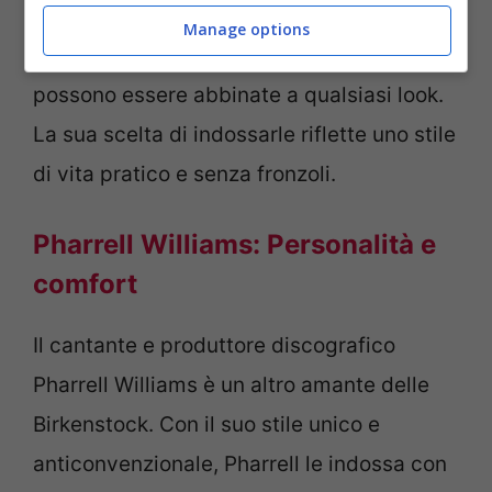
Da passeggiate in città a eventi casual,
Manage options
Kristen dimostra che le Birkenstock
possono essere abbinate a qualsiasi look.
La sua scelta di indossarle riflette uno stile
di vita pratico e senza fronzoli.
Pharrell Williams: Personalità e
comfort
Il cantante e produttore discografico
Pharrell Williams è un altro amante delle
Birkenstock. Con il suo stile unico e
anticonvenzionale, Pharrell le indossa con