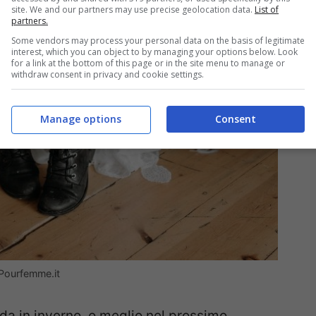
site. We and our partners may use precise geolocation data.
List of
partners.
Some vendors may process your personal data on the basis of legitimate
interest, which you can object to by managing your options below. Look
for a link at the bottom of this page or in the site menu to manage or
withdraw consent in privacy and cookie settings.
Manage options
Consent
-Pourfemme.it
da in inverno, o meglio nel prossimo,