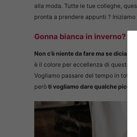
alla moda. Tutte le tue colleghe, que
pronta a prendere appunti ? Iniziamo 
Gonna bianca in inverno? Cos
Non c’è niente da fare ma se diciamo
è il colore per eccellenza di questa st
Vogliamo passare del tempo in totale re
però
ti vogliamo dare qualche picco