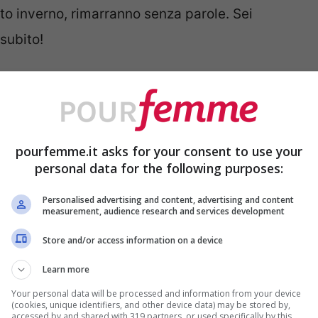
sto inverno, rimarranno senza parole. Sei
subito!
ì è perfetta
 gonna bianca viene in mente l’estate.
Questo
agione dove tutti noi siamo più liberi.
pourfemme.it asks for your consent to use your
personal data for the following purposes:
lax e ricaricarci in vista dell’inverno. Noi
lo suggerimento super top.
Personalised advertising and content, advertising and content
measurement, audience research and services development
Store and/or access information on a device
Learn more
Your personal data will be processed and information from your device
(cookies, unique identifiers, and other device data) may be stored by,
accessed by and shared with 319 partners, or used specifically by this