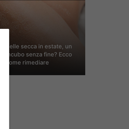
Pelle secca in estate, un
incubo senza fine? Ecco
come rimediare