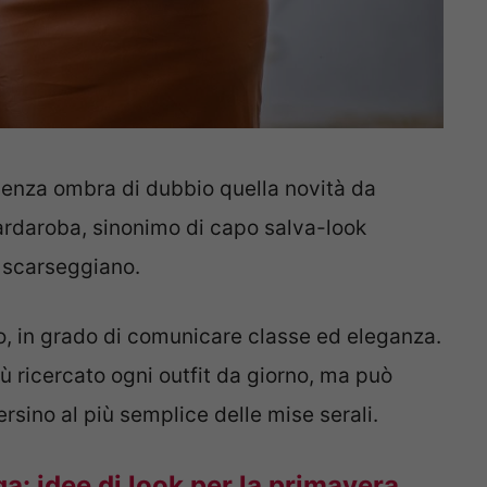
 senza ombra di dubbio quella novità da
uardaroba, sinonimo di capo salva-look
 scarseggiano.
o, in grado di comunicare classe ed eleganza.
ù ricercato ogni outfit da giorno, ma può
rsino al più semplice delle mise serali.
: idee di look per la primavera