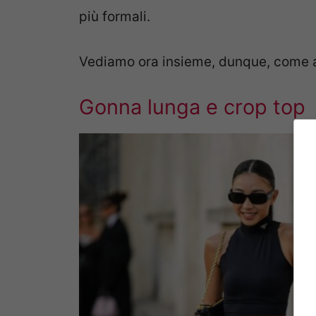
più formali.
Vediamo ora insieme, dunque, come a
Gonna lunga e crop top