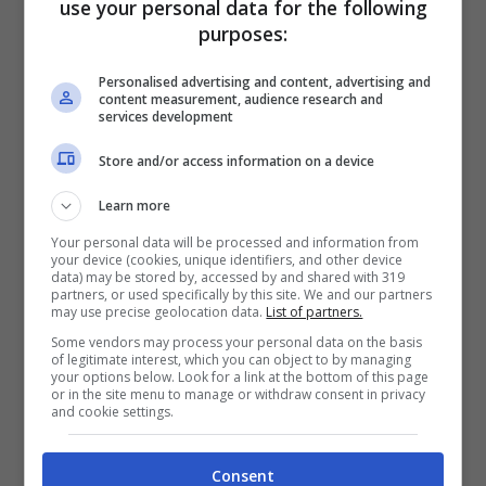
use your personal data for the following
purposes:
Foto TikTok | helinndoski
Personalised advertising and content, advertising and
Il succo dei
lamponi
, delle
more
e delle
content measurement, audience research and
services development
ciliegie
diventa, allora, il rossetto perfetto
Store and/or access information on a device
della nuance che preferiamo, mentre basta
Learn more
un accendino e una
banana
per avere un
Your personal data will be processed and information from
eyeliner fatto in casa. Un po’
rimedi della
your device (cookies, unique identifiers, and other device
data) may be stored by, accessed by and shared with 319
nonna
, un po’ mentalità anti-spreco, ma
partners, or used specifically by this site. We and our partners
may use precise geolocation data.
List of partners.
siamo davvero sicure che nella pratica
Some vendors may process your personal data on the basis
of legitimate interest, which you can object to by managing
questo make up sia più comodo del
your options below. Look for a link at the bottom of this page
or in the site menu to manage or withdraw consent in privacy
tradizionale?
and cookie settings.
Sperimentare non costa niente, ma se
Consent