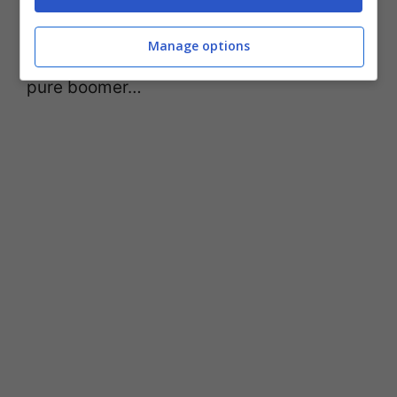
proprio dobbiamo scegliere preferiamo i
Manage options
beauty look di Blake Lively
! Chiamateci
pure boomer…