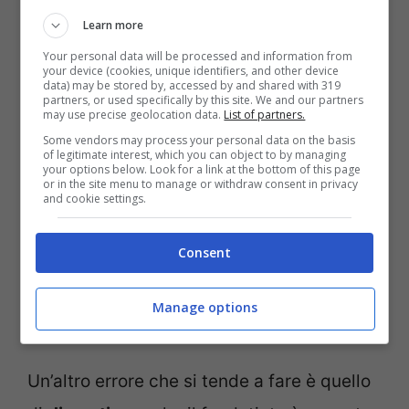
Lo strato deve essere
leggero
quindi è
Learn more
Your personal data will be processed and information from
bene tirarlo il più possibile per evitare
your device (cookies, unique identifiers, and other device
data) may be stored by, accessed by and shared with 319
l’effetto maschera super
coprente
. Se si
partners, or used specifically by this site. We and our partners
may use precise geolocation data.
List of partners.
usa la
spugnetta
, fare molta attenzione
Some vendors may process your personal data on the basis
of legitimate interest, which you can object to by managing
perchè rischia di rilasciare troppo
your options below. Look for a link at the bottom of this page
or in the site menu to manage or withdraw consent in privacy
prodotto, specialmente con quelli
fluidi
, e
and cookie settings.
in questo modo si rischia di creare delle
Consent
macchie
. Arrivate al
contorno occhi
è
meglio picchiettare con le dita e non
Manage options
sottovalutate le
pieghe
da naso e mento.
Un’altro errore che si tende a fare è quello