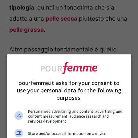
tipologia
, quindi un fondotinta che sia
adatto a una
pelle secca
piuttosto che una
pelle grassa
.
Altro passaggio fondamentale è quello
della
preparazione
della propria pelle, che
deve essere pulita, idratata a fondo e
pourfemme.it asks for your consent to
senza la presenza di
aree secche
o simili.
use your personal data for the following
E per farlo, è bene porre estrema
purposes:
attenzione allo
skincare
.
Personalised advertising and content, advertising and
content measurement, audience research and
services development
Arrivato il momento dell’applicazione è
Store and/or access information on a device
importante seguire determinati
passaggi
.