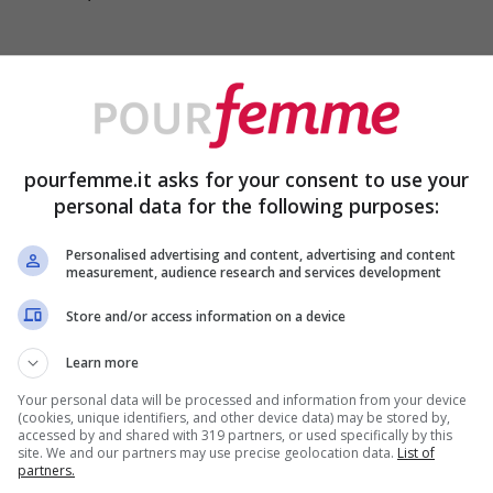
el corpo, come il viso, le gambe, le ascelle,
gersi ad un professionista specializzato
pourfemme.it asks for your consent to use your
li. Quali sono i casi in cui è possibile
personal data for the following purposes:
Ecco cosa devi sapere a riguardo!
Personalised advertising and content, advertising and content
measurement, audience research and services development
o puoi richiedere la depilazione
Store and/or access information on a device
Learn more
o, in molti pensano che la depilazione laser
Your personal data will be processed and information from your device
(cookies, unique identifiers, and other device data) may be stored by,
te presso gli
studi privati di medicina
accessed by and shared with 319 partners, or used specifically by this
site. We and our partners may use precise geolocation data.
List of
nativo, specialmente perché la depilazione
partners.