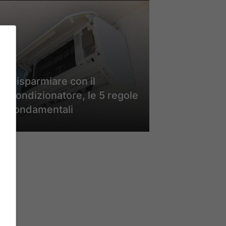
Risparmiare con il
condizionatore, le 5 regole
fondamentali