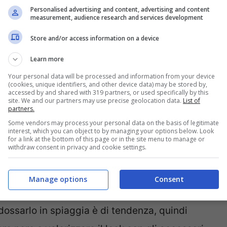
Personalised advertising and content, advertising and content
measurement, audience research and services development
Store and/or access information on a device
Learn more
Your personal data will be processed and information from your device
(cookies, unique identifiers, and other device data) may be stored by,
accessed by and shared with 319 partners, or used specifically by this
site. We and our partners may use precise geolocation data.
List of
partners.
Some vendors may process your personal data on the basis of legitimate
interest, which you can object to by managing your options below. Look
for a link at the bottom of this page or in the site menu to manage or
withdraw consent in privacy and cookie settings.
025 – Pourfemme.it
Manage options
Consent
ndossarlo in spiaggia è di tendenza, quindi