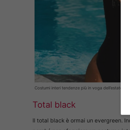
Costumi interi tendenze più in voga dell’estate 2
Total black
Il total black è ormai un evergreen. I