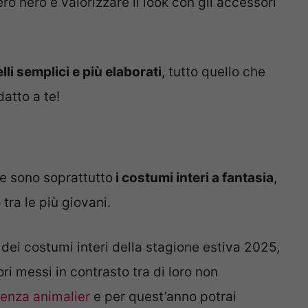
o nero e valorizzare il look con gli accessori
li semplici e più elaborati
, tutto quello che
datto a te!
te sono soprattutto
i costumi interi a fantasia
,
tra le più giovani.
dei costumi interi della stagione estiva 2025,
ri messi in contrasto tra di loro non
enza animalier
e per quest’anno potrai