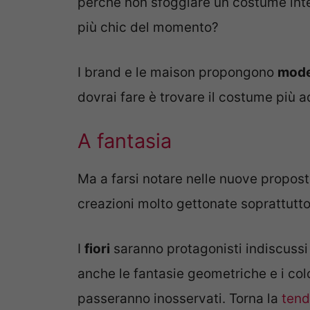
perché non sfoggiare un costume inter
più chic del momento?
I brand e le maison propongono
model
dovrai fare è trovare il costume più a
A fantasia
Ma a farsi notare nelle nuove propos
creazioni molto gettonate soprattutto 
I
fiori
saranno protagonisti indiscussi 
anche le fantasie geometriche e i colo
passeranno inosservati. Torna la
tend