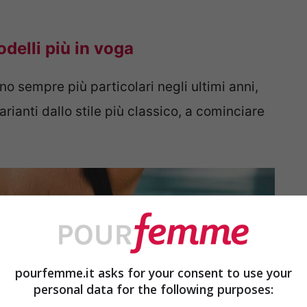
delli più in voga
no sempre più particolari negli ultimi anni,
rianti dallo stile più classico, a cominciare
pourfemme.it asks for your consent to use your
personal data for the following purposes: