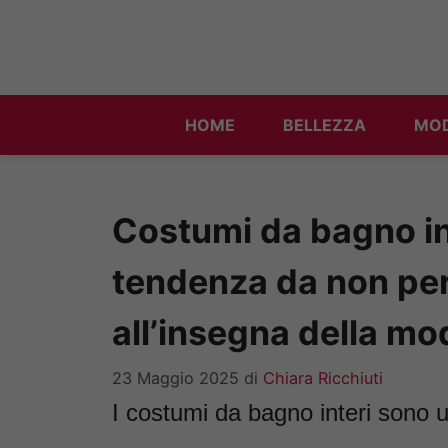
Vai
al
contenuto
HOME
BELLEZZA
MO
Costumi da bagno int
tendenza da non per
all’insegna della mo
23 Maggio 2025
di
Chiara Ricchiuti
I costumi da bagno interi sono 