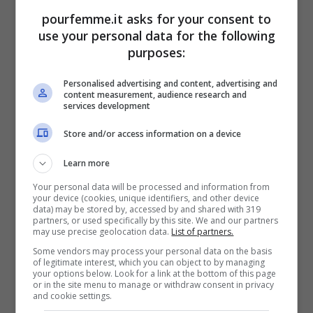
pourfemme.it asks for your consent to
in un’acqua cristallina color turchese. Una
use your personal data for the following
meta molto ambita dai turisti, motivo per
purposes:
cui la ritroviamo tra le spiagge più
Personalised advertising and content, advertising and
rinomate nel 2025.
content measurement, audience research and
services development
Spiaggia dei Conigli a
Store and/or access information on a device
Lampedusa
Learn more
Your personal data will be processed and information from
your device (cookies, unique identifiers, and other device
Sui social è sempre più diffusa, sono tante
data) may be stored by, accessed by and shared with 319
partners, or used specifically by this site. We and our partners
le persone che decidono di visitare la
may use precise geolocation data.
List of partners.
Spiaggia dei Conigli situata a Lampedusa
Some vendors may process your personal data on the basis
of legitimate interest, which you can object to by managing
your options below. Look for a link at the bottom of this page
proprio perché è ritenuta una delle più
or in the site menu to manage or withdraw consent in privacy
and cookie settings.
“
instagrammabili
“, ovvero tra le più belle in