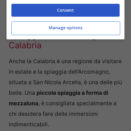
assoluto in cui poter scattare fotografie
Consent
meravigliose.
Manage options
Spiaggia dell’Arcomagno in
Calabria
Anche la Calabria è una regione da visitare
in estate e la spiaggia dell’Arcomagno,
situata a San Nicola Arcella, è una delle più
belle. Una
piccola spiaggia a forma di
mezzaluna
, è consigliata specialmente a
chi desidera fare delle immersioni
indimenticabili.