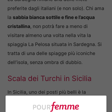
preferite dagli italiani (e non solo). Chi ama
la
sabbia bianca sottile e fine e l’acqua
cristallina
, non potrà fare a meno di
visitare almeno una volta nella vita la
spiaggia La Pelosa situata in Sardegna. Si
tratta di una delle spiagge più iconiche
dell’isola, senza ombra di dubbio.
Scala dei Turchi in Sicilia
In Sicilia, uno dei posti più belli è la
spiaggia Scala dei Turchi, una
scogliera
incantevole
in cui è possibile immergersi