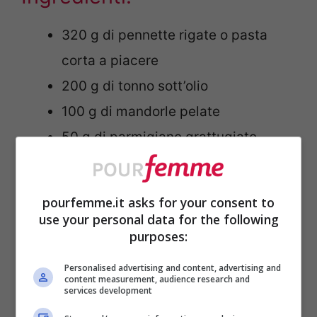
320 g di pennette rigate o pasta
corta a piacere
200 g di tonno sott’olio
100 g di mandorle pelate
50 g di parmigiano grattugiato
10 foglie di basilico
1 spicchio d’aglio
pourfemme.it asks for your consent to
50 ml di olio extravergine di oliva
use your personal data for the following
purposes:
succo di mezzo limone
prezzemolo
Personalised advertising and content, advertising and
content measurement, audience research and
sale
services development
pepe