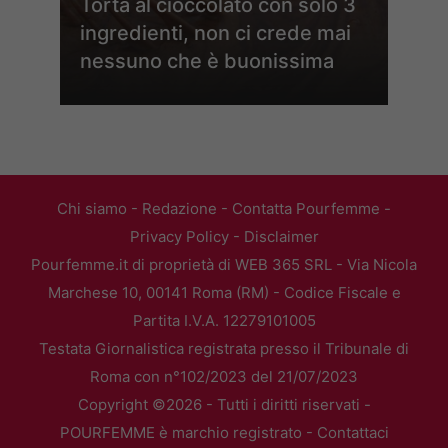
Torta al cioccolato con solo 3
ingredienti, non ci crede mai
nessuno che è buonissima
Chi siamo
-
Redazione
-
Contatta Pourfemme
-
Privacy Policy
-
Disclaimer
Pourfemme.it di proprietà di WEB 365 SRL - Via Nicola
Marchese 10, 00141 Roma (RM) - Codice Fiscale e
Partita I.V.A. 12279101005
Testata Giornalistica registrata presso il Tribunale di
Roma con n°102/2023 del 21/07/2023
Copyright ©2026 - Tutti i diritti riservati -
POURFEMME è marchio registrato -
Contattaci