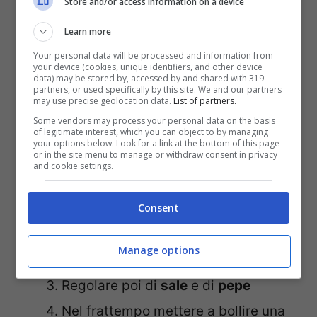
Store and/or access information on a device
Learn more
Procedimento:
Your personal data will be processed and information from
your device (cookies, unique identifiers, and other device
data) may be stored by, accessed by and shared with 319
Per prima cosa si andrà a preparare
partners, or used specifically by this site. We and our partners
may use precise geolocation data.
List of partners.
il pesto di mandorle. In un mixer
Some vendors may process your personal data on the basis
mettere le foglie di
basilico
, le
of legitimate interest, which you can object to by managing
your options below. Look for a link at the bottom of this page
or in the site menu to manage or withdraw consent in privacy
mandorle
, il
parmigiano
, l’
aglio
e il
and cookie settings.
succo di limone
Consent
Azionare e proseguire fin quando
non si sarà ottenuta una consistenze
Manage options
cremosa ed omogenea
Regolare poi di
sale
e di
pepe
Nel frattempo mettere a bollire una