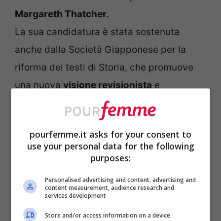
Margareth Thatcher.
La sua candidatura è stata sostenuta
anche dalla Società Giapponese per la
riforma dei testi di Storia, che promuove
una nuova
visione revisionista
e
nazionalista, infatti si batte affinché siano
ridimensionati i crimini di guerra e l’uso
pourfemme.it asks for your consent to
delle schiave del sesso da parte delle
use your personal data for the following
forze giapponesi nella Seconda guerra
purposes:
mondiale.
Personalised advertising and content, advertising and
content measurement, audience research and
services development
Store and/or access information on a device