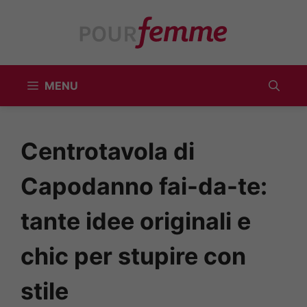
Vai
al
contenuto
MENU
Centrotavola di
Capodanno fai-da-te:
tante idee originali e
chic per stupire con
stile