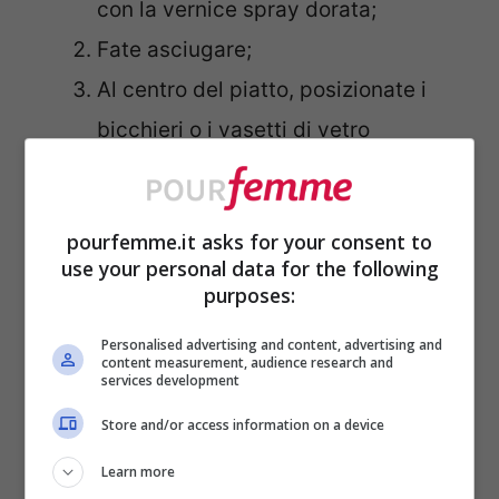
con la vernice spray dorata;
Fate asciugare;
Al centro del piatto, posizionate i
bicchieri o i vasetti di vetro
all’interno dei quali sistemerete le
candele e le lenticchie;
pourfemme.it asks for your consent to
Prima di inserire le candele nei
use your personal data for the following
vasetti, decoratele con dello spago
purposes:
e qualche foglia secca che richiami
Personalised advertising and content, advertising and
content measurement, audience research and
l’autunno;
services development
Inserite le candele nei vasetti e, in
Store and/or access information on a device
seguito, versate le lenticchie fino a
Learn more
coprire metà della candela;