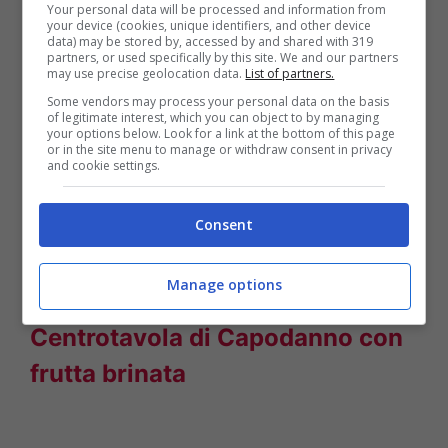
Your personal data will be processed and information from
your device (cookies, unique identifiers, and other device
Arricchite il piatto disponendo
data) may be stored by, accessed by and shared with 319
partners, or used specifically by this site. We and our partners
accanto alle candele pigne, fiori
may use precise geolocation data.
List of partners.
secchi e bacche finte.
Some vendors may process your personal data on the basis
of legitimate interest, which you can object to by managing
your options below. Look for a link at the bottom of this page
or in the site menu to manage or withdraw consent in privacy
Naturalmente, potreste aggiungere, alla
and cookie settings.
composizione per la vostra tavola di
Consent
Capodanno, tutto ciò che la fantasia vi
suggerisce.
Manage options
Centrotavola di Capodanno con
frutta brinata